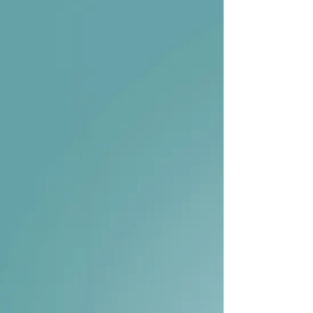
una decisione giuridica relativa a un obbligo
sanitario maturato in un contesto pandemico. È,
piuttosto, uno snodo che consente di osservare un
mutamento più ampio nel modo in cui lo Stato
costituzionale affronta le situazioni di crisi. Le sue
implicazioni non riguardano soltanto il passato, ma
toccano il futuro del rapport