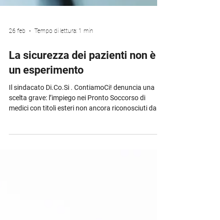
26 feb
Tempo di lettura: 1 min
La sicurezza dei pazienti non è
un esperimento
Il sindacato Di.Co.Si . ContiamoCi! denuncia una
scelta grave: l’impiego nei Pronto Soccorso di
medici con titoli esteri non ancora riconosciuti dal
Ministero della Salute . Il Pronto Soccorso non è un
luogo di formazione. È il punto più delicato del
sistema sanitario, dove servono standard certi ,
competenze verificate e comunicazione immediata
e sicura . La carenza di personale non si risolve
abbassando le garanzie. Si risolve programmando,
valorizzando i professionisti