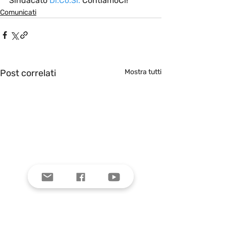
Sindacato
Di.Co.Si
. 
ContiamoCi!
Comunicati
Post correlati
Mostra tutti