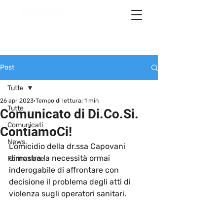
Post
Tutte
26 apr 2023
Tempo di lettura: 1 min
Tutte
Comunicato di Di.Co.Si.
Comunicati
ContiamoCi!
News
L'
omicidio della dr.ssa Capovani
dimostra la necessità ormai 
Formazione
inderogabile di affrontare con 
decisione il problema degli atti di 
violenza sugli operatori sanitari.