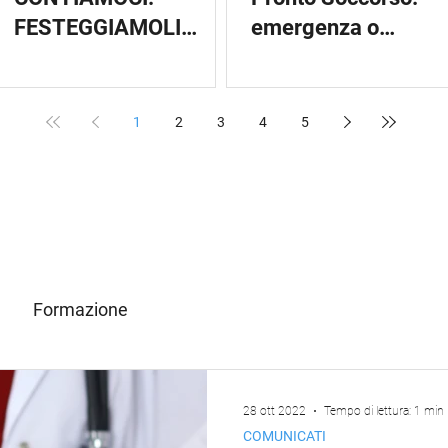
FESTEGGIAMOLI
emergenza o
INSIEME!
soluzione?
1
2
3
4
5
Formazione
28 ott 2022
Tempo di lettura: 1 min
COMUNICATI