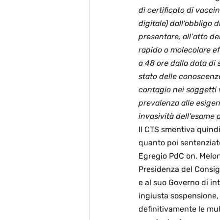
di certificato di vacci
digitale) dall’obbligo 
presentare, all’atto de
rapido o molecolare e
a 48 ore dalla data di
stato delle conoscenze
contagio nei soggetti 
prevalenza alle esigen
invasività dell’esame 
Il CTS smentiva quind
quanto poi sentenziato
Egregio PdC on. Meloni,
Presidenza del Consigl
e al suo Governo di int
ingiusta sospensione, 
definitivamente le mu