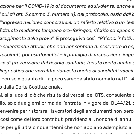
nazione per il COVID-19
 (o di documento equivalente, anche i
di cui all’art. 3,comma 3, numero 4), del protocollo, ossia dall’
ll’ingresso nell’area concorsuale, un referto relativo a un tes
ffettuato mediante tampone oro-faringeo, riferito ad epoca
 svolgimento delle prove”
. E proseguiva così: 
“Ritiene, infatti,
 scientifiche attuali, che non consentono di escludere la ca
vaccinati, pur asintomatici
 – il principio di precauzione imp
ze di prevenzione del rischio sanitario, tenuto conto anche de
diagnostico che verrebbe richiesto anche ai candidati vaccin
i non solo quanto di lì a poco sarebbe stato normato nel DL 
 dalla Corte Costituzionale. 
 alla luce di ciò che risulta dai verbali del CTS, consulente s
io, solo due giorni prima dell’entrata in vigore del DL44/21, 
ervenire per ristorare i lavoratori degli emolumenti non perce
così come dei loro contributi previdenziali, nonché di annull
lte per gli ultra cinquantenni che non abbiano adempiuto all