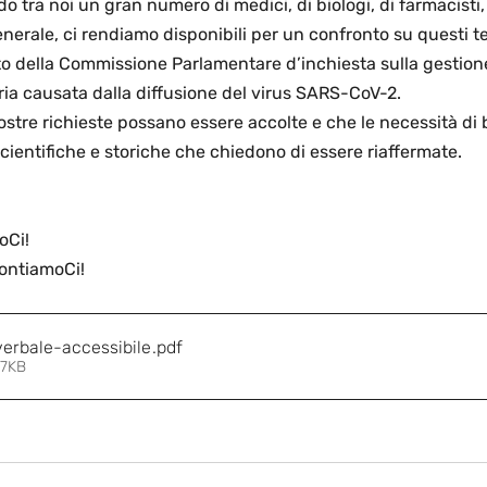
tra noi un gran numero di medici, di biologi, di farmacisti, d
generale, ci rendiamo disponibili per un confronto su questi 
to della Commissione Parlamentare d’inchiesta sulla gestion
ia causata dalla diffusione del virus SARS-CoV-2. 
stre richieste possano essere accolte e che le necessità di 
cientifiche e storiche che chiedono di essere riaffermate. 
Ci! 
ContiamoCi!
verbale-accessibile
.pdf
37KB