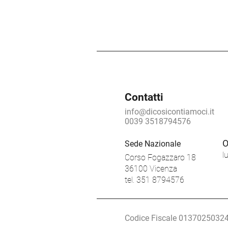
STANNO CAMBIANDO LE
REGOLE DELLA SANITÀ. E TU
HAI IL DIRITTO DI SAPERLO.
Contatti
info@dicosicontiamoci.it
0039 3518794576
O
Sede Nazionale
l
Corso Fogazzaro 18
36100 Vicenza
tel. 351 8794576
Codice Fiscale 0137025032