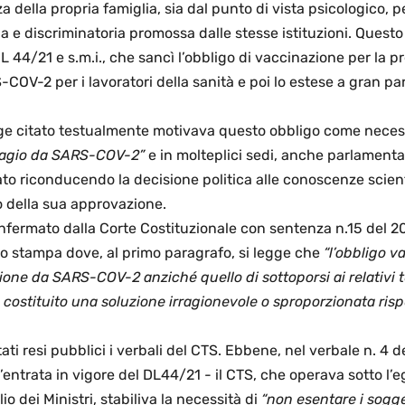
a della propria famiglia, sia dal punto di vista psicologico, pe
 e discriminatoria promossa dalle stesse istituzioni. Questo
DL 44/21 e s.m.i., che sancì l’obbligo di vaccinazione per la 
COV-2 per i lavoratori della sanità e poi lo estese a gran par
gge citato testualmente motivava questo obbligo come necess
tagio da SARS-COV-2”
 e in molteplici sedi, anche parlamenta
ato riconducendo la decisione politica alle conoscenze scient
 della sua approvazione. 
nfermato dalla Corte Costituzionale con sentenza n.15 del 20
 stampa dove, al primo paragrafo, si legge che 
“l’obbligo v
ione da SARS-COV-2 anziché quello di sottoporsi ai relativi t
 costituito una soluzione irragionevole o sproporzionata rispe
i resi pubblici i verbali del CTS. Ebbene, nel verbale n. 4 d
’entrata in vigore del DL44/21 - il CTS, che operava sotto l’e
o dei Ministri, stabiliva la necessità di 
“
non esentare i sogge