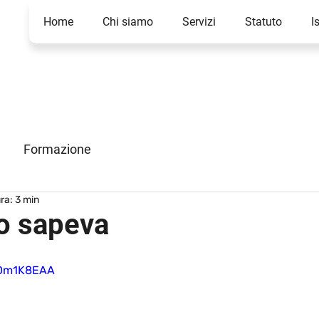
Home
Chi siamo
Servizi
Statuto
I
Formazione
ra: 3 min
no sapeva
fDm1K8EAA