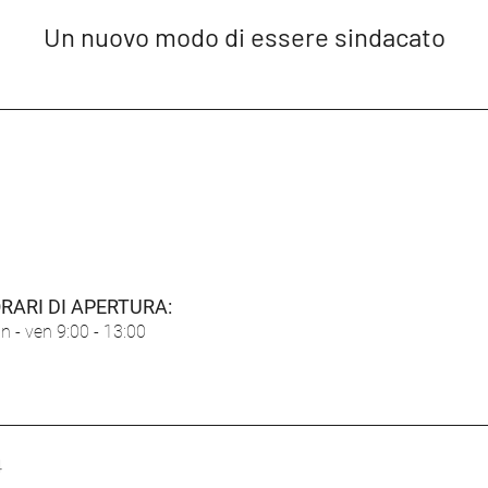
Un nuovo modo di essere sindacato
Il p
Medici stranieri nei Pronto
Soccorso: emergenza o
soluzione?
RARI DI A
PERTURA:
un - ven 9:00 - 13:00
4