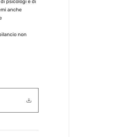
i psicologi e di 
temi anche 
e 
bilancio non 