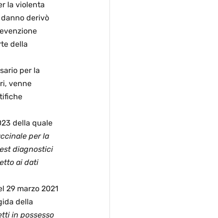
r la violenta 
 danno derivò 
prevenzione 
te della 
ario per la 
ri, venne 
ifiche 
23 della quale 
accinale per la 
est diagnostici 
tto ai dati 
el 29 marzo 2021 
gida della 
tti in possesso 