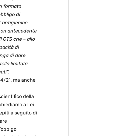
n formato 
obbligo di 
t antigienico 
 non antecedente 
 il CTS che – 
allo 
pacità di 
onga di dare 
lla limitata 
ati”.
44/21, ma anche 
cientifico della 
chiediamo a Lei 
piti a seguito di 
are 
’obbigo 