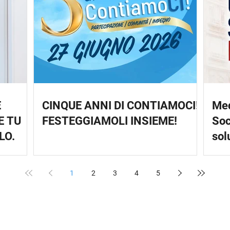
E
CINQUE ANNI DI CONTIAMOCI!
Med
E TU
FESTEGGIAMOLI INSIEME!
Soc
LO.
sol
1
2
3
4
5