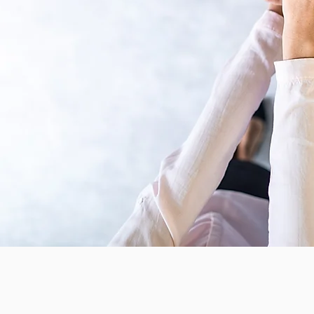
Perché aderire
Per difendere il diritto al lavoro